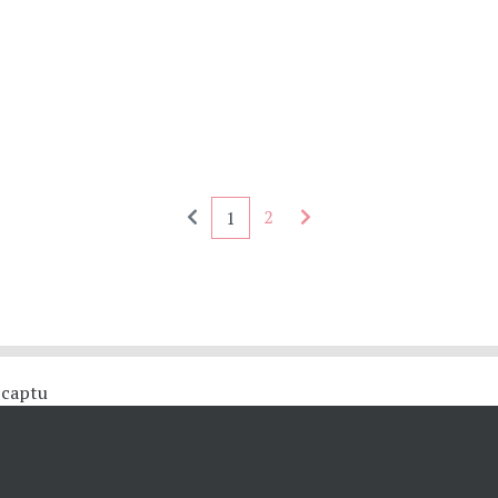
Seitennummerierung - rückwärts
Seitennummerierung - 
2
1
 #captu