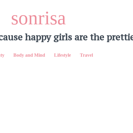
sonrisa
cause happy girls are the prettie
ty
Body and Mind
Lifestyle
Travel