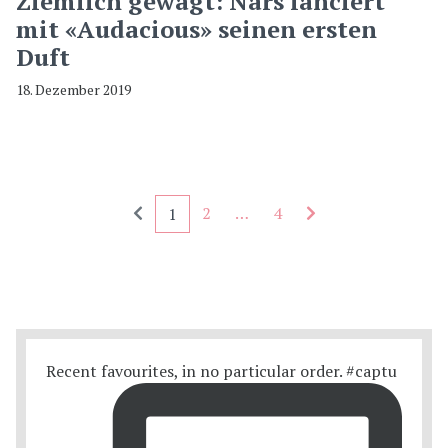
Ziemlich gewagt: Nars lanciert
mit «Audacious» seinen ersten
Duft
18. Dezember 2019
Seitennummerierung - rückwärts
Seitennummerieru
2
…
4
1
Recent favourites, in no particular order. #captu