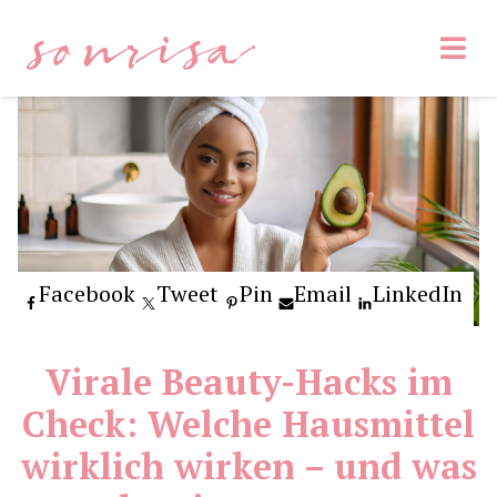
sonrisa
Facebook
Tweet
Pin
Email
LinkedIn
Virale Beauty-Hacks im
Check: Welche Hausmittel
wirklich wirken – und was