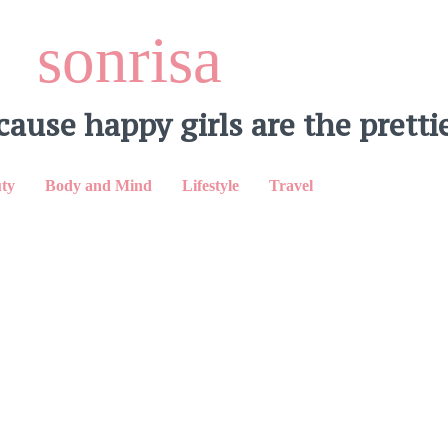
sonrisa
cause happy girls are the prettie
ty
Body and Mind
Lifestyle
Travel