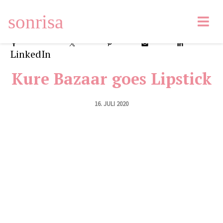
sonrisa
Facebook
2
Tweet
Pin
66
Email
LinkedIn
Kure Bazaar goes Lipstick
16. JULI 2020