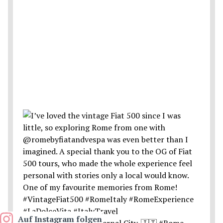
Auf Instagram folgen
Postcards from the Eternal City. 🇮🇹 #Rome