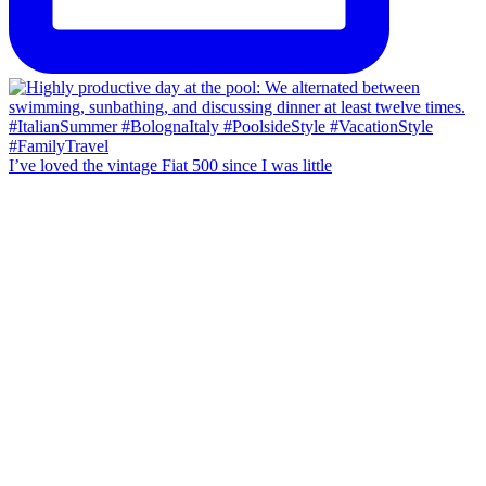
I’ve loved the vintage Fiat 500 since I was little