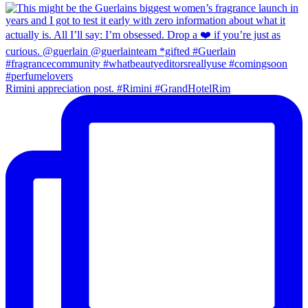
Rimini appreciation post. #Rimini #GrandHotelRim