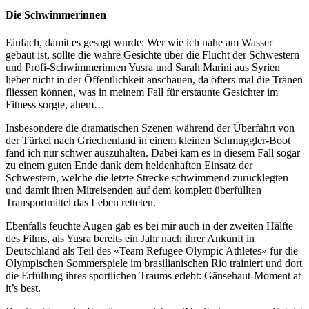
Die Schwimmerinnen
Einfach, damit es gesagt wurde: Wer wie ich nahe am Wasser
gebaut ist, sollte die wahre Gesichte über die Flucht der Schwestern
und Profi-Schwimmerinnen Yusra und Sarah Marini aus Syrien
lieber nicht in der Öffentlichkeit anschauen, da öfters mal die Tränen
fliessen können, was in meinem Fall für erstaunte Gesichter im
Fitness sorgte, ahem…
Insbesondere die dramatischen Szenen während der Überfahrt von
der Türkei nach Griechenland in einem kleinen Schmuggler-Boot
fand ich nur schwer auszuhalten. Dabei kam es in diesem Fall sogar
zu einem guten Ende dank dem heldenhaften Einsatz der
Schwestern, welche die letzte Strecke schwimmend zurücklegten
und damit ihren Mitreisenden auf dem komplett überfüllten
Transportmittel das Leben retteten.
Ebenfalls feuchte Augen gab es bei mir auch in der zweiten Hälfte
des Films, als Yusra bereits ein Jahr nach ihrer Ankunft in
Deutschland als Teil des «Team Refugee Olympic Athletes» für die
Olympischen Sommerspiele im brasilianischen Rio trainiert und dort
die Erfüllung ihres sportlichen Traums erlebt: Gänsehaut-Moment at
it’s best.