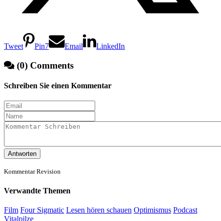
Tweet
Pin
7
Email
LinkedIn
(0) Comments
Schreiben Sie einen Kommentar
Antworten
Kommentar Revision
Verwandte Themen
Film
Four Sigmatic
Lesen hören schauen
Optimismus
Podcast
Vitalpilze