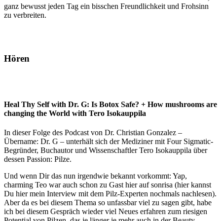
ganz bewusst jeden Tag ein bisschen Freundlichkeit und Frohsinn
zu verbreiten.
Hören
Heal Thy Self with Dr. G: Is Botox Safe? + How mushrooms are
changing the World with Tero Isokauppila
In dieser Folge des Podcast von Dr. Christian Gonzalez –
Übername: Dr. G – unterhält sich der Mediziner mit Four Sigmatic-
Begründer, Buchautor und Wissenschaftler Tero Isokauppila über
dessen Passion: Pilze.
Und wenn Dir das nun irgendwie bekannt vorkommt: Yap,
charming Teo war auch schon zu Gast hier auf sonrisa (hier kannst
Du hier mein Interview mit dem Pilz-Experten nochmals nachlesen).
Aber da es bei diesem Thema so unfassbar viel zu sagen gibt, habe
ich bei diesem Gespräch wieder viel Neues erfahren zum riesigen
Potential von Pilzen, das je länger je mehr auch in der Beauty-