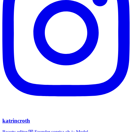
katrincroth
Beauty editor 💌 Founder sonrisa.ch ✨ Model