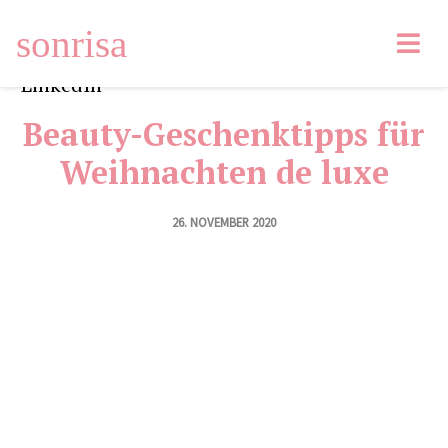
sonrisa
Facebook
35
Tweet
Pin
100
Email
LinkedIn
Beauty-Geschenktipps für
Weihnachten de luxe
26. NOVEMBER 2020