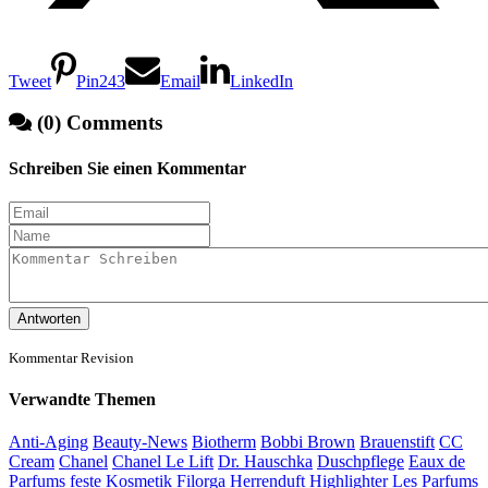
Tweet
Pin
243
Email
LinkedIn
(0) Comments
Schreiben Sie einen Kommentar
Antworten
Kommentar Revision
Verwandte Themen
Anti-Aging
Beauty-News
Biotherm
Bobbi Brown
Brauenstift
CC
Cream
Chanel
Chanel Le Lift
Dr. Hauschka
Duschpflege
Eaux de
Parfums
feste Kosmetik
Filorga
Herrenduft
Highlighter
Les Parfums