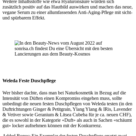
Weitere Inhaltsstoffe wie etwa Hyaluronsäure würden sich
zusätzlich positiv auf das Hautbild auswirken und machen das neue,
vegane Serum zu einer allumfassenden Anti-Aging-Pflege mit sicht-
und spürbarem Effekt.
Weleda Feste Duschpflege
Wer bisher dachte, dass man bei Naturkosmetik in Bezug auf die
Intensität von Düften einen Kompromiss eingehen muss, sollte
unbedingt die neuen festen Duschpflegen von Weleda testen (in den
Duftrichtungen Ginger & Petitgrain, Ylang Ylang & IRis, Lavender
& Vetiver sowie Geranium & Litsea Cubeba für je ca. neuen CHF),
die es sowohl in der Kategorie «Duft» als auch in Sachen «schäumt
gut» locker aufnehmen können mit der Konkurrenz.
Added Bonus: Ein Exemplar der festen Duschpflege ersetzt zwei