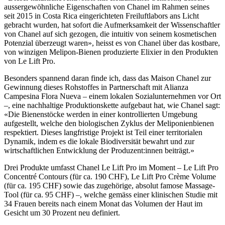
aussergewöhnliche Eigenschaften von Chanel im Rahmen seines
seit 2015 in Costa Rica eingerichteten Freiluftlabors ans Licht
gebracht wurden, hat sofort die Aufmerksamkeit der Wissenschaftler
von Chanel auf sich gezogen, die intuitiv von seinem kosmetischen
Potenzial überzeugt waren», heisst es von Chanel über das kostbare,
von winzigen Melipon-Bienen produzierte Elixier in den Produkten
von Le Lift Pro.
Besonders spannend daran finde ich, dass das Maison Chanel zur
Gewinnung dieses Rohstoffes in Partnerschaft mit Alianza
Campesina Flora Nueva – einem lokalen Sozialunternehmen vor Ort
–, eine nachhaltige Produktionskette aufgebaut hat, wie Chanel sagt:
«Die Bienenstöcke werden in einer kontrollierten Umgebung
aufgestellt, welche den biologischen Zyklus der Meliponienbienen
respektiert. Dieses langfristige Projekt ist Teil einer territorialen
Dynamik, indem es die lokale Biodiversität bewahrt und zur
wirtschaftlichen Entwicklung der Produzent:innen beiträgt.»
Drei Produkte umfasst Chanel Le Lift Pro im Moment – Le Lift Pro
Concentré Contours (für ca. 190 CHF), Le Lift Pro Crème Volume
(für ca. 195 CHF) sowie das zugehörige, absolut famose Massage-
Tool (für ca. 95 CHF) –, welche gemäss einer klinischen Studie mit
34 Frauen bereits nach einem Monat das Volumen der Haut im
Gesicht um 30 Prozent neu definiert.