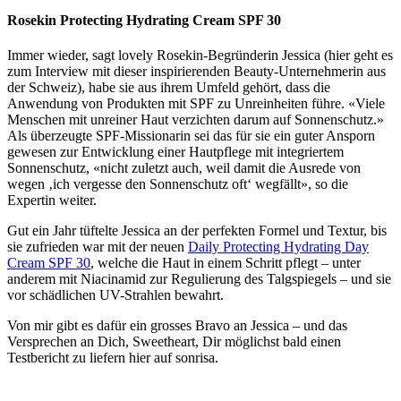
Rosekin Protecting Hydrating Cream SPF 30
Immer wieder, sagt lovely Rosekin-Begründerin Jessica (hier geht es
zum Interview mit dieser inspirierenden Beauty-Unternehmerin aus
der Schweiz), habe sie aus ihrem Umfeld gehört, dass die
Anwendung von Produkten mit SPF zu Unreinheiten führe. «Viele
Menschen mit unreiner Haut verzichten darum auf Sonnenschutz.»
Als überzeugte SPF-Missionarin sei das für sie ein guter Ansporn
gewesen zur Entwicklung einer Hautpflege mit integriertem
Sonnenschutz, «nicht zuletzt auch, weil damit die Ausrede von
wegen ‚ich vergesse den Sonnenschutz oft‘ wegfällt», so die
Expertin weiter.
Gut ein Jahr tüftelte Jessica an der perfekten Formel und Textur, bis
sie zufrieden war mit der neuen
Daily Protecting Hydrating Day
Cream SPF 30
, welche die Haut in einem Schritt pflegt – unter
anderem mit Niacinamid zur Regulierung des Talgspiegels – und sie
vor schädlichen UV-Strahlen bewahrt.
Von mir gibt es dafür ein grosses Bravo an Jessica – und das
Versprechen an Dich, Sweetheart, Dir möglichst bald einen
Testbericht zu liefern hier auf sonrisa.