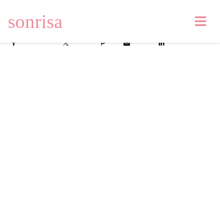
sonrisa
Facebook
Tweet
Pin
Email
LinkedIn