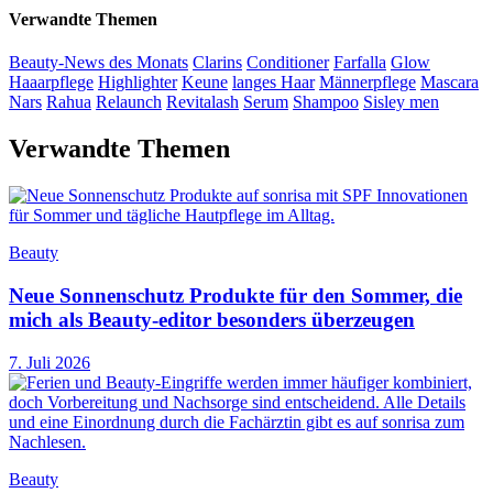
Verwandte Themen
Beauty-News des Monats
Clarins
Conditioner
Farfalla
Glow
Haaarpflege
Highlighter
Keune
langes Haar
Männerpflege
Mascara
Nars
Rahua
Relaunch
Revitalash
Serum
Shampoo
Sisley men
Verwandte Themen
Beauty
Neue Sonnenschutz Produkte für den Sommer, die
mich als Beauty-editor besonders überzeugen
7. Juli 2026
Beauty