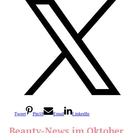
Tweet
Pin
18
Email
LinkedIn
Beauty-News im Oktober