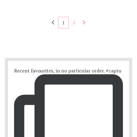
Seitennummerierung - rückwärts
Seitennummerierung - 
2
1
Recent favourites, in no particular order. #captu