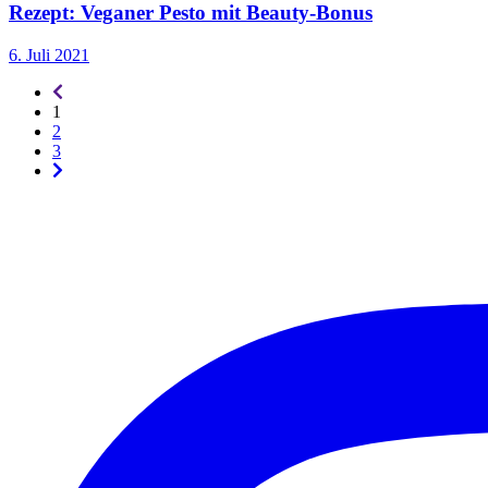
Rezept: Veganer Pesto mit Beauty-Bonus
6. Juli 2021
Seitennummerierung
-
1
rückwärts
2
3
Seitennummerierung
-
vorwärts